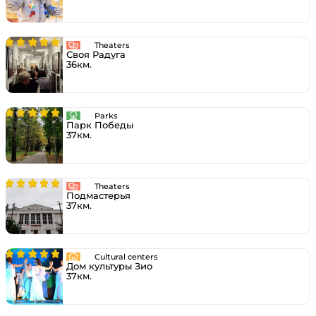
Theaters
Своя Радуга
36км.
Parks
Парк Победы
37км.
Theaters
Подмастерья
37км.
Cultural centers
Дом культуры Зио
37км.