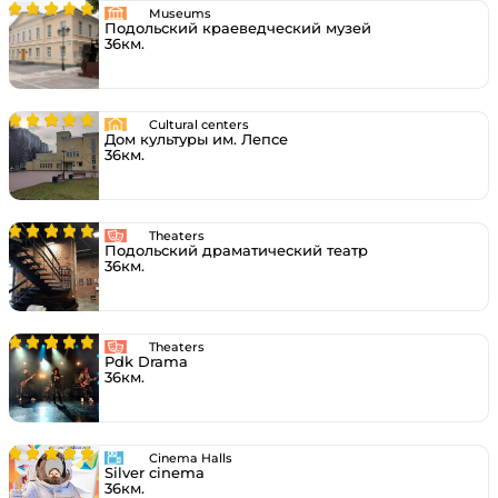
Museums
Подольский краеведческий музей
36км.
Cultural centers
Дом культуры им. Лепсе
36км.
Theaters
Подольский драматический театр
36км.
Theaters
Pdk Drama
36км.
Cinema Halls
Silver cinema
36км.