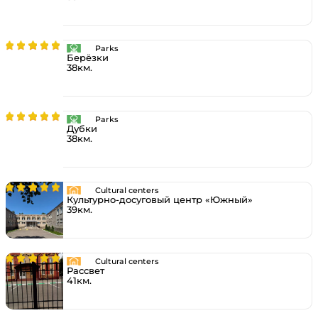
Parks
Берёзки
38км.
Parks
Дубки
38км.
Cultural centers
Культурно-досуговый центр «Южный»
39км.
Cultural centers
Рассвет
41км.