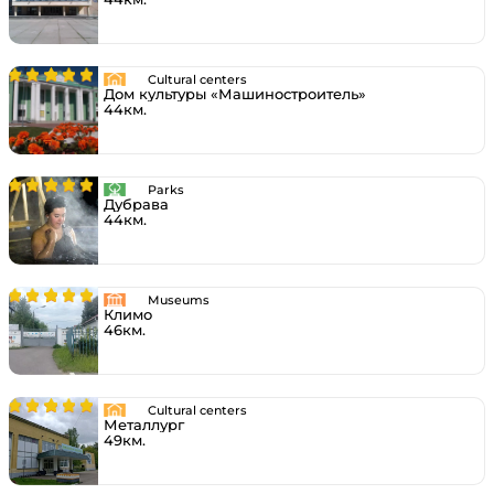
Cultural centers
Дом культуры «Машиностроитель»
44км.
Parks
Дубрава
44км.
Museums
Климо
46км.
Cultural centers
Металлург
49км.