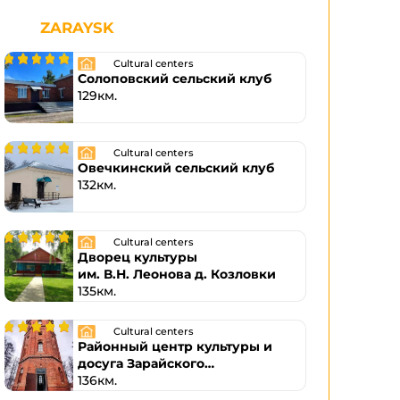
ZARAYSK
Cultural centers
Солоповский сельский клуб
129км.
Cultural centers
Овечкинский сельский клуб
132км.
Cultural centers
Дворец культуры
им. В.Н. Леонова д. Козловки
135км.
Cultural centers
Районный центр культуры и
досуга Зарайского
муниципального района
136км.