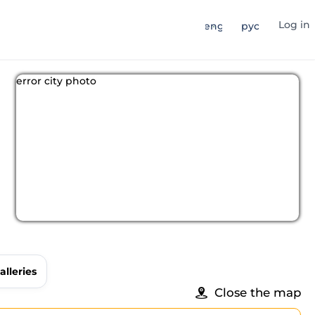
Log in
eng
рус
error city photo
alleries
Close the map