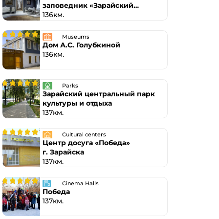
заповедник «Зарайский
кремль»
136км.
Museums
Дом А.С. Голубкиной
136км.
Parks
Зарайский центральный парк
культуры и отдыха
137км.
Cultural centers
Центр досуга «Победа»
г. Зарайска
137км.
Cinema Halls
Победа
137км.