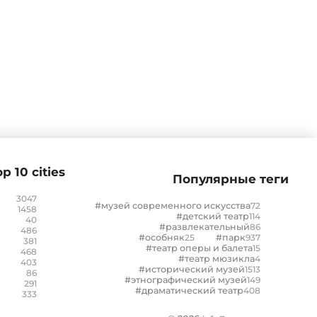
p 10 cities
Популярные теги
3047
#музей современного искусства
72
1458
#детский театр
114
40
#развлекательный
86
486
#особняк
25
#парк
937
381
#театр оперы и балета
15
468
#театр мюзикла
4
403
#исторический музей
1513
86
#этнографический музей
149
291
#драматический театр
408
333