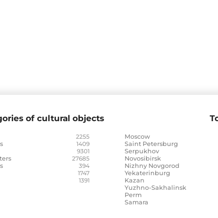
ories of cultural objects
To
2255
Moscow
s
1409
Saint Petersburg
9301
Serpukhov
ters
27685
Novosibirsk
s
394
Nizhny Novgorod
1747
Yekaterinburg
1391
Kazan
Yuzhno-Sakhalinsk
Perm
Samara