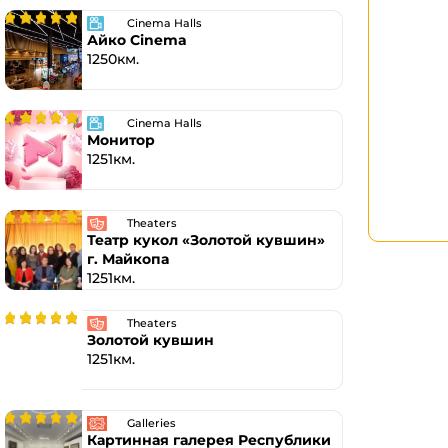
Cinema Halls
Айко Cinema
1250км.
Cinema Halls
Монитор
1251км.
Theaters
Театр кукол «Золотой кувшин»
г. Майкопа
1251км.
Theaters
Золотой кувшин
1251км.
Galleries
Картинная галерея Республики