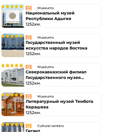
Museums
Национальный музей
Республики Адыгея
1252км.
Museums
Государственный музей
искусства народов Востока
1252км.
Museums
Северокавказский филиал
Государственного музея
искусства народов Востока
1252км.
Museums
Литературный музей Тембота
Керашева
1252км.
Cultural centers
Гигант