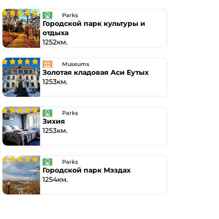
Parks
Городской парк культуры и
отдыха
1252км.
Museums
Золотая кладовая Аси Еутых
1253км.
Parks
Зихия
1253км.
Parks
Городской парк Мэздах
1254км.