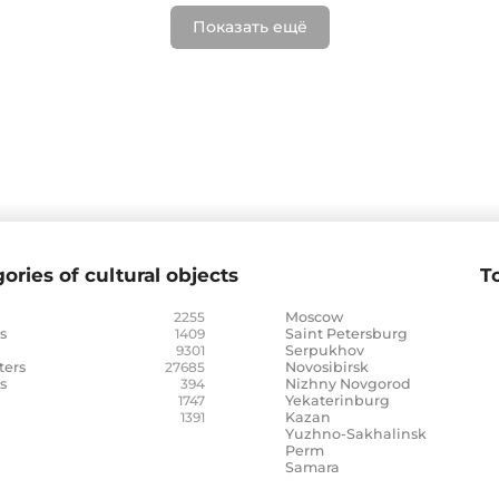
Показать ещё
ories of cultural objects
To
2255
Moscow
s
1409
Saint Petersburg
9301
Serpukhov
ters
27685
Novosibirsk
s
394
Nizhny Novgorod
1747
Yekaterinburg
1391
Kazan
Yuzhno-Sakhalinsk
Perm
Samara