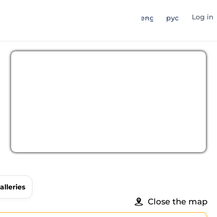
Log in
eng
рус
alleries
Close the map