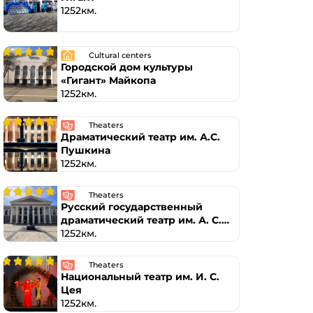
1252км.
Cultural centers
Городской дом культуры
«Гигант» Майкопа
1252км.
Theaters
Драматический театр им. А.С.
Пушкина
1252км.
Theaters
Русский государственный
драматический театр им. А. C.
Пушкина
1252км.
Theaters
Национальный театр им. И. C.
Цея
1252км.