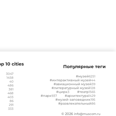
p 10 cities
Популярные теги
3047
#музей
6251
1458
#интерактивный музей
44
40
#авиационный музей
39
486
#литературный музей
128
381
#цирк
3
#театр
1565
468
#парк
937
#архитектура
1429
403
#музей-заповедник
195
86
#развлекательный
86
291
333
© 2026
info@muscom.ru