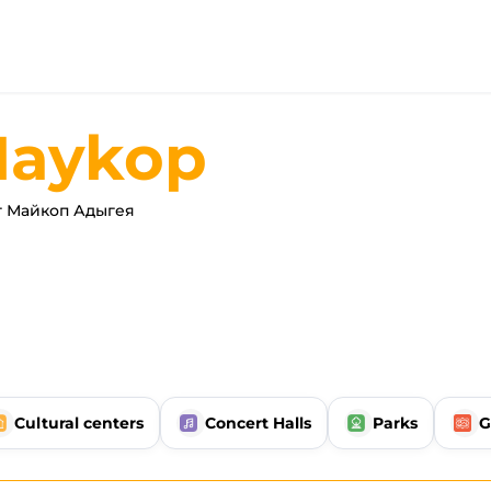
aykop
г Майкоп Адыгея
Cultural centers
Concert Halls
Parks
G