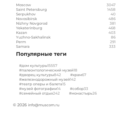
3047
Moscow
1458
Saint Petersburg
40
Serpukhov
486
Novosibirsk
381
Nizhny Novgorod
468
Yekaterinburg
403
Kazan
86
Yuzhno-Sakhalinsk
291
Perm
333
Samara
Популярные теги
15557
#дом культуры
18
#палеонтологический музей
842
67
#дворец культуры
#храм
142
#железнодорожный музей
15
#театр оперы и балета
14
33
#музей фотографии
#собор
242
26
#семейный отдых
#монастырь
© 2026
info@muscom.ru