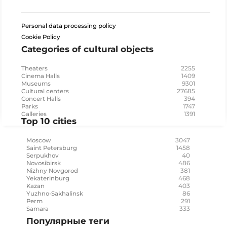
Personal data processing policy
Cookie Policy
Categories of cultural objects
2255
Theaters
1409
Cinema Halls
9301
Museums
27685
Cultural centers
394
Concert Halls
1747
Parks
1391
Galleries
Top 10 cities
3047
Moscow
1458
Saint Petersburg
40
Serpukhov
486
Novosibirsk
381
Nizhny Novgorod
468
Yekaterinburg
403
Kazan
86
Yuzhno-Sakhalinsk
291
Perm
333
Samara
Популярные теги