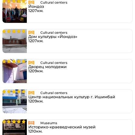
Cultural centers
Йондоз
1207км.
Cultural centers
Дом культуры «Йондоз»
1207км.
Cultural centers
Дворец молодежи
1209км.
Cultural centers
Центр национальных культур г. Ишимбай
1209км.
Museums
Историко-краеведческий музей
1210км.