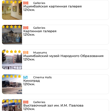
Galleries
Ишимбайская картинная галерея
1210км.
Galleries
Картинная галерея
1210км.
Museums
Ишимбайский музей Народного Образования
1210км.
Cinema Halls
Киноград
1210км.
Galleries
Выставочный зал им. И.М. Павлова
1210км.