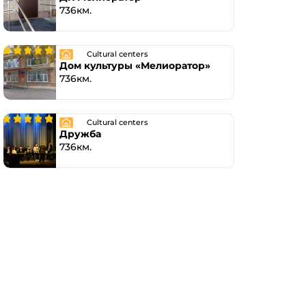
736км.
Cultural centers
Дом культуры «Мелиоратор»
736км.
Cultural centers
Дружба
736км.