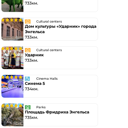
733км.
Cultural centers
Дом культуры «Ударник» города
Энгельса
733км.
Cultural centers
Ударник
733км.
Cinema Halls
Синема 5
734км.
Parks
Площадь Фридриха Энгельса
735км.