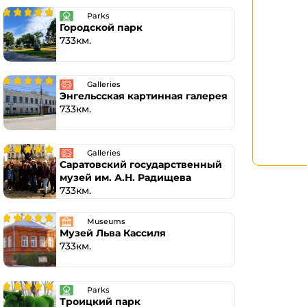
Parks
Городской парк
733км.
Galleries
Энгельсская картинная галерея
733км.
Galleries
Саратовский государственный
музей им. А.Н. Радищева
733км.
Museums
Музей Льва Кассиля
733км.
Parks
Троицкий парк