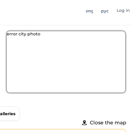
Log in
eng
рус
error city photo
alleries
Close the map