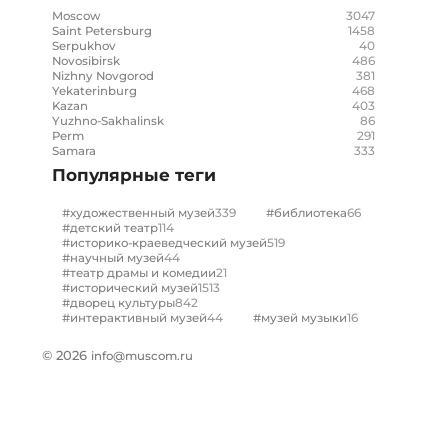
3047
Moscow
1458
Saint Petersburg
40
Serpukhov
486
Novosibirsk
381
Nizhny Novgorod
468
Yekaterinburg
403
Kazan
86
Yuzhno-Sakhalinsk
291
Perm
333
Samara
Популярные теги
339
66
#художественный музей
#библиотека
114
#детский театр
519
#историко-краеведческий музей
44
#научный музей
21
#театр драмы и комедии
1513
#исторический музей
842
#дворец культуры
44
16
#интерактивный музей
#музей музыки
© 2026
info@muscom.ru