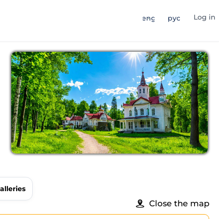
Log in
eng
рус
alleries
Close the map