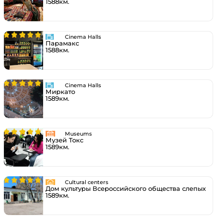
1588км.
Cinema Halls
Парамакс
1588км.
Cinema Halls
Миркато
1589км.
Museums
Музей Токс
1589км.
Cultural centers
Дом культуры Всероссийского общества слепых
1589км.