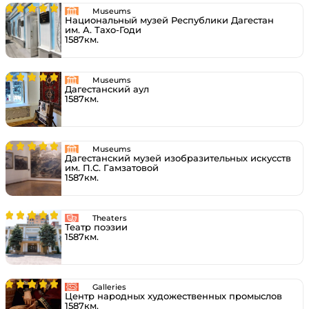
Museums
Национальный музей Республики Дагестан
им. А. Тахо-Годи
1587км.
Museums
Дагестанский аул
1587км.
Museums
Дагестанский музей изобразительных искусств
им. П.С. Гамзатовой
1587км.
Theaters
Театр поэзии
1587км.
Galleries
Центр народных художественных промыслов
1587км.