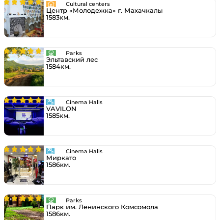
Cultural centers
Центр «Молодежка» г. Махачкалы
1583км.
Parks
Эльтавский лес
1584км.
Cinema Halls
VAVILON
1585км.
Cinema Halls
Миркато
1586км.
Parks
Парк им. Ленинского Комсомола
1586км.