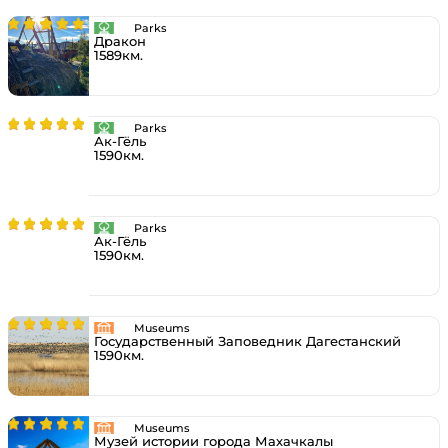
Parks
Дракон
1589км.
Parks
Ак-Гёль
1590км.
Parks
Ак-Гёль
1590км.
Museums
Государственный Заповедник Дагестанский
1590км.
Museums
Музей истории города Махачкалы