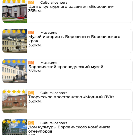
Cultural centers
Центр культурного развития «Боровичи»
368км.
Museums
Музей истории г. Боровичи и Боровичского
края
369км.
Museums
Боровичский краеведческий музей
369км.
Cultural centers
Творческое пространство «Модный ЛУК»
369км.
Cultural centers
Дом культуры Боровичского комбината
огнеупоров