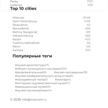
1747
Parks
1391
Galleries
Top 10 cities
3048
Moscow
1458
Saint Petersburg
40
Serpukhov
486
Novosibirsk
381
Nizhny Novgorod
468
Yekaterinburg
403
Kazan
86
Yuzhno-Sakhalinsk
291
Perm
333
Samara
Популярные теги
75
#музей архитектуры
1355
#объект культурного наследия
86
195
#развлекательный
#музей-заповедник
60
#музей изобразительного искусства
51
4
#молодёжный театр
#зоопарк
73
#историко-художественный музей
39
#авиационный музей
44
#музей космонавтики
© 2026
info@muscom.ru