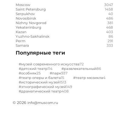
3047
Moscow
1458
Saint Petersburg
40
Serpukhov
486
Novosibirsk
381
Nizhny Novgorod
468
Yekaterinburg
403
Kazan
86
Yuzhno-Sakhalinsk
291
Perm
333
Samara
Популярные теги
72
#музей современного искусства
114
86
#детский театр
#развлекательный
25
937
#особняк
#парк
15
4
#театр оперы и балета
#театр мюзикла
1513
#исторический музей
149
#этнографический музей
408
#драматический театр
© 2026
info@muscom.ru