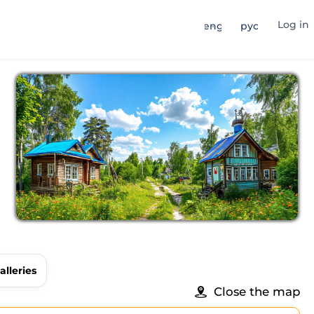
Log in
eng
рус
alleries
Close the map