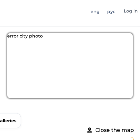
Log in
eng
рус
error city photo
alleries
Close the map