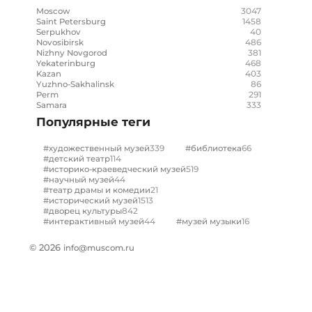
3047
Moscow
1458
Saint Petersburg
40
Serpukhov
486
Novosibirsk
381
Nizhny Novgorod
468
Yekaterinburg
403
Kazan
86
Yuzhno-Sakhalinsk
291
Perm
333
Samara
Популярные теги
339
66
#художественный музей
#библиотека
114
#детский театр
519
#историко-краеведческий музей
44
#научный музей
21
#театр драмы и комедии
1513
#исторический музей
842
#дворец культуры
44
16
#интерактивный музей
#музей музыки
© 2026
info@muscom.ru