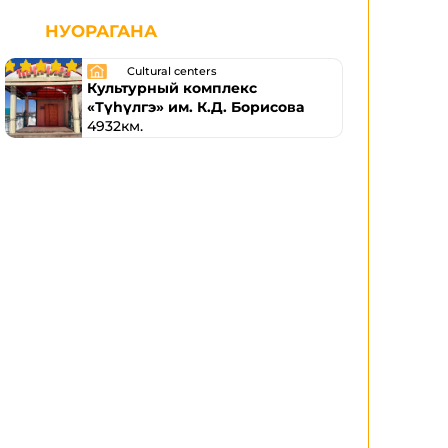
НУОРАГАНА
Cultural centers
Культурный комплекс
«Түһүлгэ» им. К.Д. Борисова
4932км.