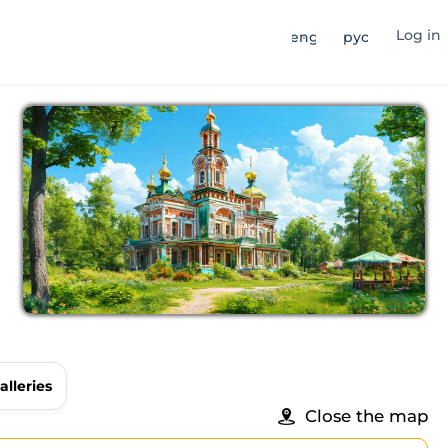
Log in
eng
рус
alleries
Close the map