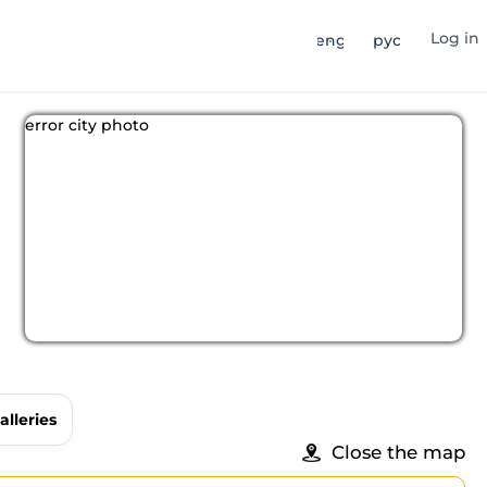
Log in
eng
рус
error city photo
alleries
Close the map