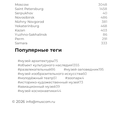
3048
Moscow
1458
Saint Petersburg
40
Serpukhov
486
Novosibirsk
381
Nizhny Novgorod
468
Yekaterinburg
403
Kazan
86
Yuzhno-Sakhalinsk
291
Perm
333
Samara
Популярные теги
75
#музей архитектуры
1355
#объект культурного наследия
86
195
#развлекательный
#музей-заповедник
60
#музей изобразительного искусства
51
4
#молодёжный театр
#зоопарк
73
#историко-художественный музей
39
#авиационный музей
44
#музей космонавтики
© 2026
info@muscom.ru