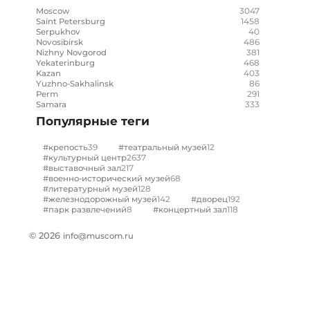
3047
Moscow
1458
Saint Petersburg
40
Serpukhov
486
Novosibirsk
381
Nizhny Novgorod
468
Yekaterinburg
403
Kazan
86
Yuzhno-Sakhalinsk
291
Perm
333
Samara
Популярные теги
39
12
#крепость
#театральный музей
2637
#культурный центр
217
#выставочный зал
68
#военно-исторический музей
128
#литературный музей
142
192
#железнодорожный музей
#дворец
8
118
#парк развлечений
#концертный зал
© 2026
info@muscom.ru