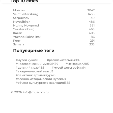
Top 10 cities
3047
Moscow
1458
Saint Petersburg
40
Serpukhov
486
Novosibirsk
381
Nizhny Novgorod
468
Yekaterinburg
403
Kazan
86
Yuzhno-Sakhalinsk
291
Perm
333
Samara
Популярные теги
16
86
#музей кукол
#развлекательный
1474
285
#краеведческий музей
#мемориал
35
14
#детский музей
#музей фотографии
3
#академический театр
8
#памятник архитектуры
68
#военно-исторический музей
1355
#объект культурного наследия
© 2026
info@muscom.ru