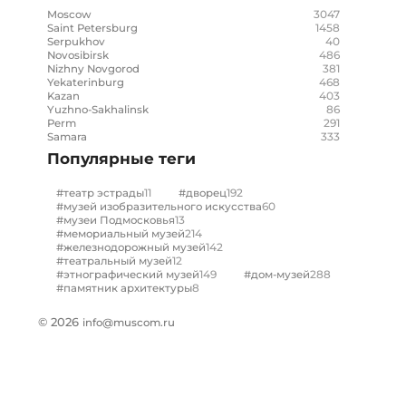
3047
Moscow
1458
Saint Petersburg
40
Serpukhov
486
Novosibirsk
381
Nizhny Novgorod
468
Yekaterinburg
403
Kazan
86
Yuzhno-Sakhalinsk
291
Perm
333
Samara
Популярные теги
11
192
#театр эстрады
#дворец
60
#музей изобразительного искусства
13
#музеи Подмосковья
214
#мемориальный музей
142
#железнодорожный музей
12
#театральный музей
149
288
#этнографический музей
#дом-музей
8
#памятник архитектуры
© 2026
info@muscom.ru