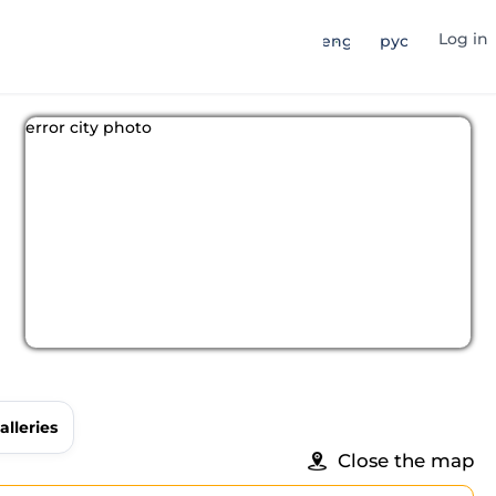
Log in
eng
рус
error city photo
alleries
Close the map