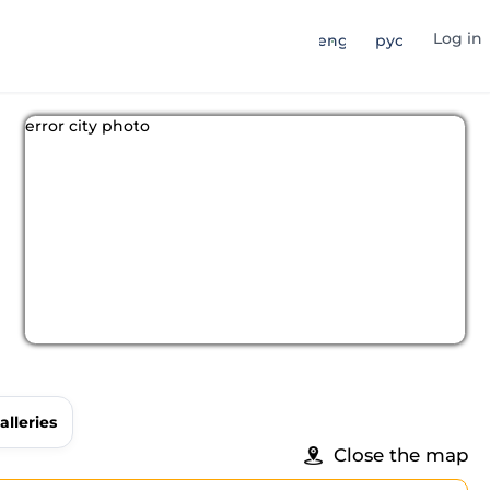
Log in
eng
рус
error city photo
alleries
Close the map