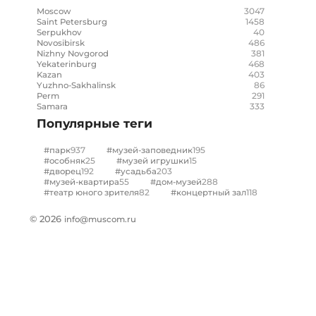
3047
Moscow
1458
Saint Petersburg
40
Serpukhov
486
Novosibirsk
381
Nizhny Novgorod
468
Yekaterinburg
403
Kazan
86
Yuzhno-Sakhalinsk
291
Perm
333
Samara
Популярные теги
937
195
#парк
#музей-заповедник
25
15
#особняк
#музей игрушки
192
203
#дворец
#усадьба
55
288
#музей-квартира
#дом-музей
82
118
#театр юного зрителя
#концертный зал
© 2026
info@muscom.ru