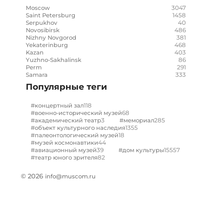
3047
Moscow
1458
Saint Petersburg
40
Serpukhov
486
Novosibirsk
381
Nizhny Novgorod
468
Yekaterinburg
403
Kazan
86
Yuzhno-Sakhalinsk
291
Perm
333
Samara
Популярные теги
118
#концертный зал
68
#военно-исторический музей
3
285
#академический театр
#мемориал
1355
#объект культурного наследия
18
#палеонтологический музей
44
#музей космонавтики
39
15557
#авиационный музей
#дом культуры
82
#театр юного зрителя
© 2026
info@muscom.ru