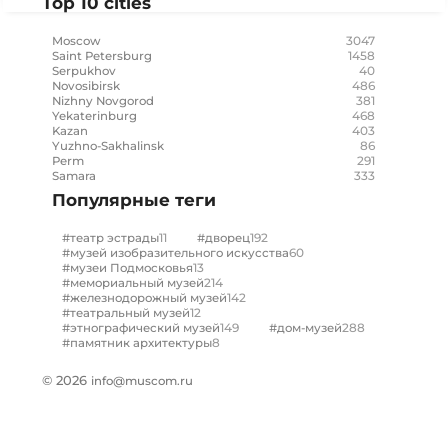
Top 10 cities
3047
Moscow
1458
Saint Petersburg
40
Serpukhov
486
Novosibirsk
381
Nizhny Novgorod
468
Yekaterinburg
403
Kazan
86
Yuzhno-Sakhalinsk
291
Perm
333
Samara
Популярные теги
11
192
#театр эстрады
#дворец
60
#музей изобразительного искусства
13
#музеи Подмосковья
214
#мемориальный музей
142
#железнодорожный музей
12
#театральный музей
149
288
#этнографический музей
#дом-музей
8
#памятник архитектуры
© 2026
info@muscom.ru