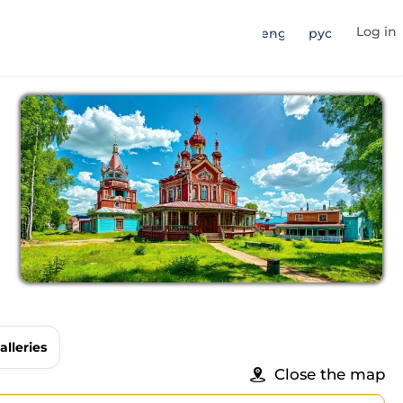
Log in
eng
рус
alleries
Close the map