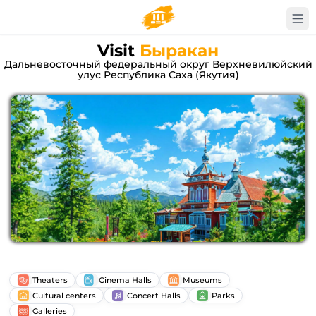
Visit
Быракан
Дальневосточный федеральный округ Верхневилюйский
улус Республика Саха (Якутия)
Theaters
Cinema Halls
Museums
Cultural centers
Concert Halls
Parks
Galleries