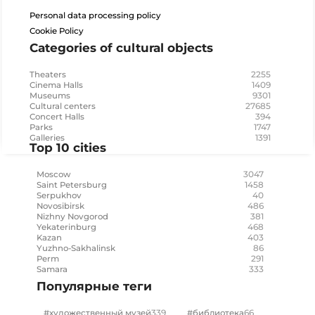
Personal data processing policy
Cookie Policy
Categories of cultural objects
2255
Theaters
1409
Cinema Halls
9301
Museums
27685
Cultural centers
394
Concert Halls
1747
Parks
1391
Galleries
Top 10 cities
3047
Moscow
1458
Saint Petersburg
40
Serpukhov
486
Novosibirsk
381
Nizhny Novgorod
468
Yekaterinburg
403
Kazan
86
Yuzhno-Sakhalinsk
291
Perm
333
Samara
Популярные теги
339
66
#художественный музей
#библиотека