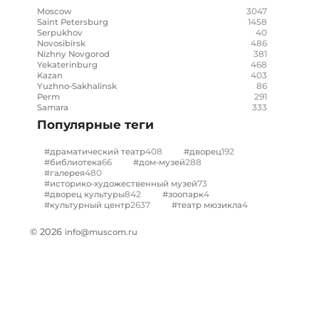
3047
Moscow
1458
Saint Petersburg
40
Serpukhov
486
Novosibirsk
381
Nizhny Novgorod
468
Yekaterinburg
403
Kazan
86
Yuzhno-Sakhalinsk
291
Perm
333
Samara
Популярные теги
408
192
#драматический театр
#дворец
66
288
#библиотека
#дом-музей
480
#галерея
73
#историко-художественный музей
842
4
#дворец культуры
#зоопарк
2637
4
#культурный центр
#театр мюзикла
© 2026
info@muscom.ru