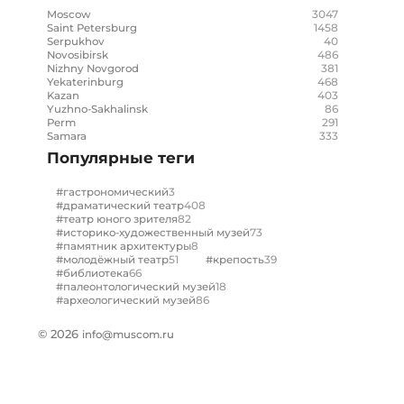
3047
Moscow
1458
Saint Petersburg
40
Serpukhov
486
Novosibirsk
381
Nizhny Novgorod
468
Yekaterinburg
403
Kazan
86
Yuzhno-Sakhalinsk
291
Perm
333
Samara
Популярные теги
3
#гастрономический
408
#драматический театр
82
#театр юного зрителя
73
#историко-художественный музей
8
#памятник архитектуры
51
39
#молодёжный театр
#крепость
66
#библиотека
18
#палеонтологический музей
86
#археологический музей
© 2026
info@muscom.ru