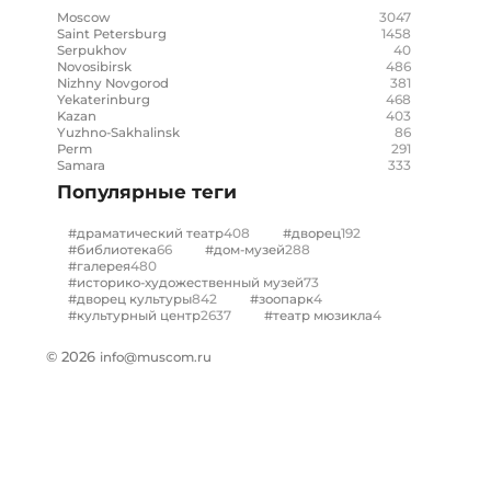
3047
Moscow
1458
Saint Petersburg
40
Serpukhov
486
Novosibirsk
381
Nizhny Novgorod
468
Yekaterinburg
403
Kazan
86
Yuzhno-Sakhalinsk
291
Perm
333
Samara
Популярные теги
408
192
#драматический театр
#дворец
66
288
#библиотека
#дом-музей
480
#галерея
73
#историко-художественный музей
842
4
#дворец культуры
#зоопарк
2637
4
#культурный центр
#театр мюзикла
© 2026
info@muscom.ru