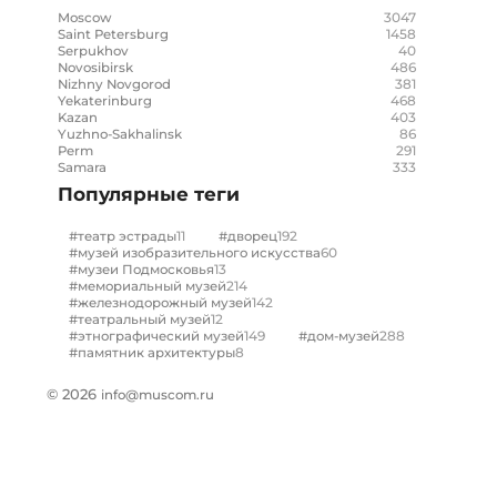
3047
Moscow
1458
Saint Petersburg
40
Serpukhov
486
Novosibirsk
381
Nizhny Novgorod
468
Yekaterinburg
403
Kazan
86
Yuzhno-Sakhalinsk
291
Perm
333
Samara
Популярные теги
11
192
#театр эстрады
#дворец
60
#музей изобразительного искусства
13
#музеи Подмосковья
214
#мемориальный музей
142
#железнодорожный музей
12
#театральный музей
149
288
#этнографический музей
#дом-музей
8
#памятник архитектуры
© 2026
info@muscom.ru