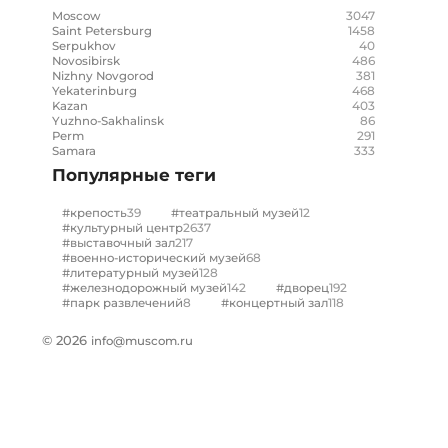
3047
Moscow
1458
Saint Petersburg
40
Serpukhov
486
Novosibirsk
381
Nizhny Novgorod
468
Yekaterinburg
403
Kazan
86
Yuzhno-Sakhalinsk
291
Perm
333
Samara
Популярные теги
39
12
#крепость
#театральный музей
2637
#культурный центр
217
#выставочный зал
68
#военно-исторический музей
128
#литературный музей
142
192
#железнодорожный музей
#дворец
8
118
#парк развлечений
#концертный зал
© 2026
info@muscom.ru