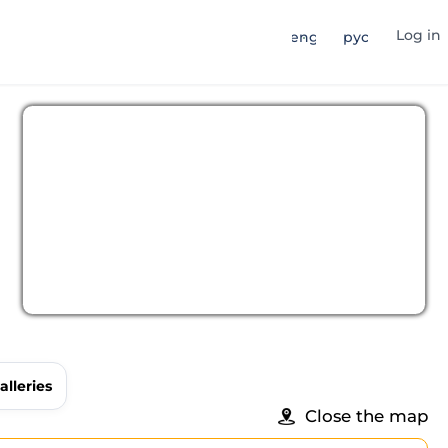
Log in
eng
рус
alleries
Close the map