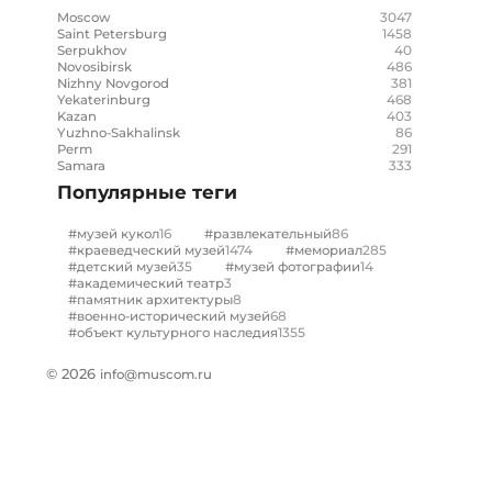
3047
Moscow
1458
Saint Petersburg
40
Serpukhov
486
Novosibirsk
381
Nizhny Novgorod
468
Yekaterinburg
403
Kazan
86
Yuzhno-Sakhalinsk
291
Perm
333
Samara
Популярные теги
16
86
#музей кукол
#развлекательный
1474
285
#краеведческий музей
#мемориал
35
14
#детский музей
#музей фотографии
3
#академический театр
8
#памятник архитектуры
68
#военно-исторический музей
1355
#объект культурного наследия
© 2026
info@muscom.ru