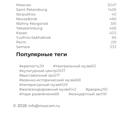
3047
Moscow
1458
Saint Petersburg
40
Serpukhov
486
Novosibirsk
381
Nizhny Novgorod
468
Yekaterinburg
403
Kazan
86
Yuzhno-Sakhalinsk
291
Perm
333
Samara
Популярные теги
39
12
#крепость
#театральный музей
2637
#культурный центр
217
#выставочный зал
68
#военно-исторический музей
128
#литературный музей
142
192
#железнодорожный музей
#дворец
8
118
#парк развлечений
#концертный зал
© 2026
info@muscom.ru