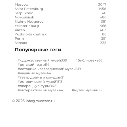
3047
Moscow
1458
Saint Petersburg
40
Serpukhov
486
Novosibirsk
381
Nizhny Novgorod
468
Yekaterinburg
403
Kazan
86
Yuzhno-Sakhalinsk
291
Perm
333
Samara
Популярные теги
339
66
#художественный музей
#библиотека
114
#детский театр
519
#историко-краеведческий музей
44
#научный музей
21
#театр драмы и комедии
1513
#исторический музей
842
#дворец культуры
44
16
#интерактивный музей
#музей музыки
© 2026
info@muscom.ru