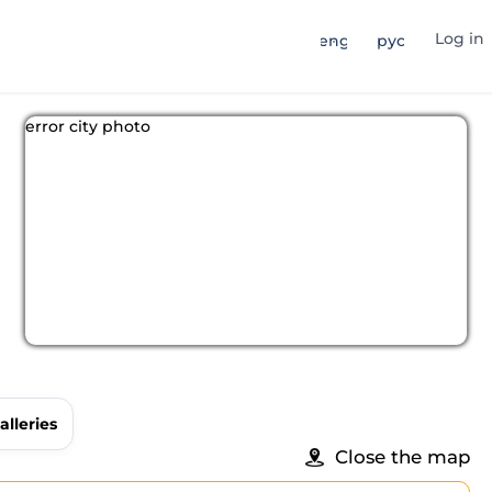
Log in
eng
рус
error city photo
alleries
Close the map