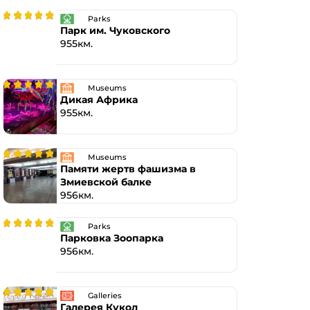
Parks
Парк им. Чуковского
955км.
Museums
Дикая Африка
955км.
Museums
Памяти жертв фашизма в
Змиевской балке
956км.
Parks
Парковка Зоопарка
956км.
Galleries
Галерея Кукол