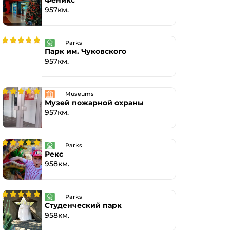
Феникс
957км.
Parks
Парк им. Чуковского
957км.
Museums
Музей пожарной охраны
957км.
Parks
Рекс
958км.
Parks
Студенческий парк
958км.