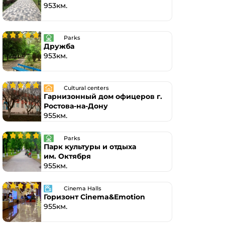
953км.
Parks
Дружба
953км.
Cultural centers
Гарнизонный дом офицеров г.
Ростова-на-Дону
955км.
Parks
Парк культуры и отдыха
им. Октября
955км.
Cinema Halls
Горизонт Cinema&Emotion
955км.