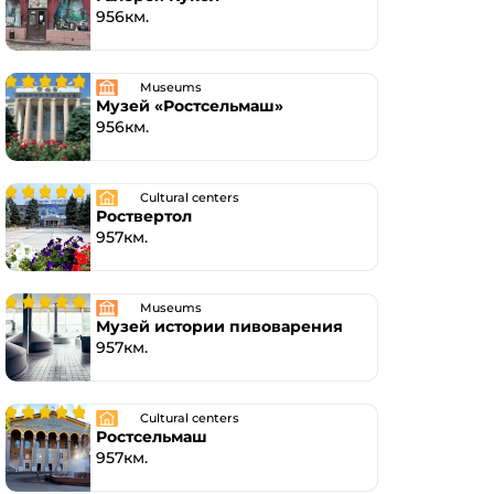
956км.
Museums
Музей «Ростсельмаш»
956км.
Cultural centers
Роствертол
957км.
Museums
Музей истории пивоварения
957км.
Cultural centers
Ростсельмаш
957км.