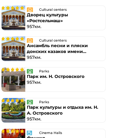
Cultural centers
Дворец культуры
«Ростсельмаш»
957км.
Cultural centers
Ансамбль песни и пляски
донских казаков имени
Анатолия Квасова
957км.
Parks
Парк им. Н. Островского
957км.
Parks
Парк культуры и отдыха им. Н.
А. Островского
957км.
Cinema Halls