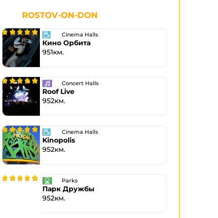
ROSTOV-ON-DON
Cinema Halls
Кино Орбита
951км.
Concert Halls
Roof Live
952км.
Cinema Halls
Kinopolis
952км.
Parks
Парк Дружбы
952км.