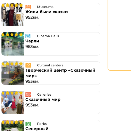
Museums
Жили-были сказки
952км.
Cinema Halls
Чарли
953км.
Cultural centers
Творческий центр «Сказочный
мир»
953км.
Galleries
Сказочный мир
953км.
Parks
Северный