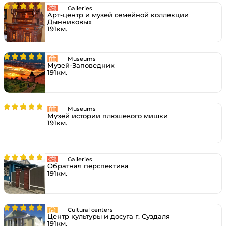
Galleries
Арт-центр и музей семейной коллекции
Дынниковых
191км.
Museums
Музей-Заповедник
191км.
Museums
Музей истории плюшевого мишки
191км.
Galleries
Обратная перспектива
191км.
Cultural centers
Центр культуры и досуга г. Суздаля
191км.