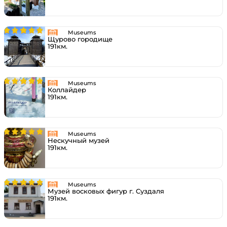
Museums
Щурово городище
191км.
Museums
Коллайдер
191км.
Museums
Нескучный музей
191км.
Museums
Музей восковых фигур г. Суздаля
191км.