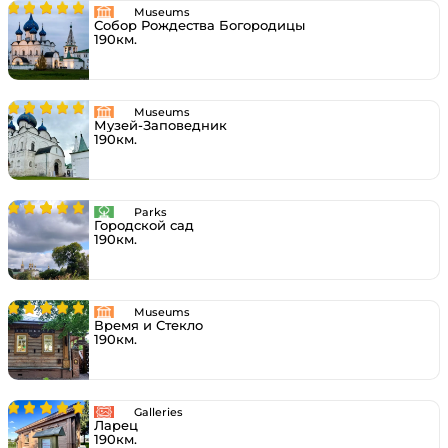
Museums
Собор Рождества Богородицы
190км.
Museums
Музей-Заповедник
190км.
Parks
Городской сад
190км.
Museums
Время и Стекло
190км.
Galleries
Ларец
190км.