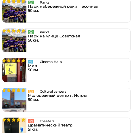
Parks
Парк набережной реки Песочная
50км.
Parks
Парк на улице Советская
50км.
Cinema Halls
Мир
50км.
Cultural centers
Молодежный центр г. Истры
50км.
Theaters
Драматический театр
51км.