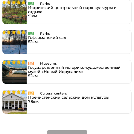
Parks
Истринский центральный парк культуры и
отдыха
51км.
Parks
Гефсиманский сад
52км.
Museums
Государственный историко-художественный
музей «Новый Иерусалим»
52км.
Cultural centers
Пречистенский сельский дом культуры
78км.