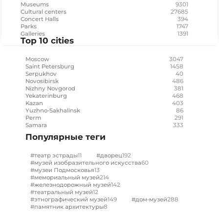
9301
Museums
27685
Cultural centers
394
Concert Halls
1747
Parks
1391
Galleries
Top 10 cities
3047
Moscow
1458
Saint Petersburg
40
Serpukhov
486
Novosibirsk
381
Nizhny Novgorod
468
Yekaterinburg
403
Kazan
86
Yuzhno-Sakhalinsk
291
Perm
333
Samara
Популярные теги
11
192
#театр эстрады
#дворец
60
#музей изобразительного искусства
13
#музеи Подмосковья
214
#мемориальный музей
142
#железнодорожный музей
12
#театральный музей
149
288
#этнографический музей
#дом-музей
8
#памятник архитектуры